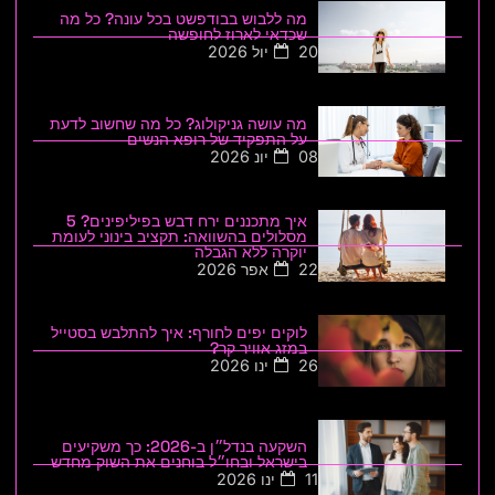
מה ללבוש בבודפשט בכל עונה? כל מה
שכדאי לארוז לחופשה
20 יול 2026
מה עושה גניקולוג? כל מה שחשוב לדעת
על התפקיד של רופא הנשים
08 יונ 2026
איך מתכננים ירח דבש בפיליפינים? 5
מסלולים בהשוואה: תקציב בינוני לעומת
יוקרה ללא הגבלה
22 אפר 2026
לוקים יפים לחורף: איך להתלבש בסטייל
במזג אוויר קר?
26 ינו 2026
השקעה בנדל״ן ב-2026: כך משקיעים
בישראל ובחו״ל בוחנים את השוק מחדש
11 ינו 2026