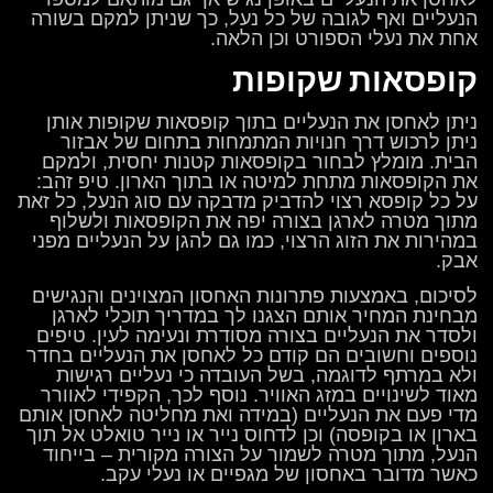
הנעליים ואף לגובה של כל נעל, כך שניתן למקם בשורה
אחת את נעלי הספורט וכן הלאה.
קופסאות שקופות
ניתן לאחסן את הנעליים בתוך קופסאות שקופות אותן
ניתן לרכוש דרך חנויות המתמחות בתחום של אבזור
הבית. מומלץ לבחור בקופסאות קטנות יחסית, ולמקם
את הקופסאות מתחת למיטה או בתוך הארון. טיפ זהב:
על כל קופסא רצוי להדביק מדבקה עם סוג הנעל, כל זאת
מתוך מטרה לארגן בצורה יפה את הקופסאות ולשלוף
במהירות את הזוג הרצוי, כמו גם להגן על הנעליים מפני
אבק.
לסיכום, באמצעות פתרונות האחסון המצוינים והנגישים
מבחינת המחיר אותם הצגנו לך במדריך תוכלי לארגן
ולסדר את הנעליים בצורה מסודרת ונעימה לעין. טיפים
נוספים וחשובים הם קודם כל לאחסן את הנעליים בחדר
ולא במרתף לדוגמה, בשל העובדה כי נעליים רגישות
מאוד לשינויים במזג האוויר. נוסף לכך, הקפידי לאוורר
מדי פעם את הנעליים (במידה ואת מחליטה לאחסן אותם
בארון או בקופסה) וכן לדחוס נייר או נייר טואלט אל תוך
הנעל, מתוך מטרה לשמור על הצורה מקורית – בייחוד
כאשר מדובר באחסון של מגפיים או נעלי עקב.