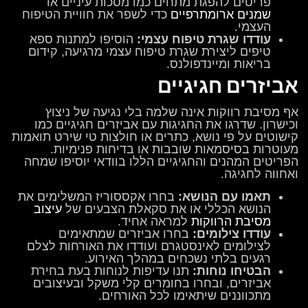
פריטים להפגת מתחים כמו מסכות עיניים או
שמנים ארומתרפיים
כדי לשפר את חוויית הטיפוח
העצמי.
עודדו שגרת טיפוח עצמי:
הוסיפו למתנות ספא
טיפים ליצירת שגרת טיפוח עצמי מרגיעה, קידום
בריאות ומיינדפולנס.
אביזרים חגיגיים
אף מסיבת רווקות אינה שלמה בלי נגיעה של ניצוץ
וכישרון. שדרגו את החגיגות עם אביזרים חגיגיים כמו
קישוטים על פי נושא, כתרים או חולצות טי שירט תואמות
מעוטרות בסיסמאות שובבות או בדיחות פנימיות.
הפריטים המהנים והחגיגיים הללו בוודאי יוסיפו שמחה
ואחווה לחגיגה.
תאמו עם הנושא:
בחרו אקססוריז המשלימים את
הנושא הכללי או את סקאלת הצבעים של
עיצוב
מסיבת הרווקות
למראה אחיד.
עודדו צילומים:
בחרו אביזרים שמתאימים
לצילומים לאינסטגרם ועודדו את האורחות לצלם
רגעים בלתי נשכחים במהלך האירוע.
הבטיחו נוחות:
תנו עדיפות לנוחות בעת בחירת
אביזרים, ובחרו בחומרים קלי משקל ובעיצובים
מתכווננים שיתאימו לכל האורחים.