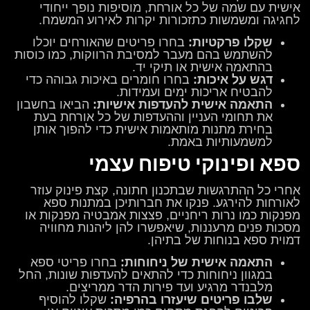
אישית עם שמה של כל אורחת, מוסיפות נופך ייחודי
לחגיגה ומשמשות כתזכורות יקרות לאירוע המשמח.
שקלו פרקטיות:
בחרו פריטים שהאורחים יוכלו
להשתמש בהם מעבר למסיבת הרווקות, כמו כוסות
בהתאמה אישית או תיקי יד.
דגש על איכות:
בחרו חומרים באיכות גבוהה כדי
להבטיח אריכות ימים ועמידות.
התאמה אישית להעדפות אישיות:
הביאו בחשבון
את תחומי העניין וההעדפות של כל אורחת בעת
בחירת מתנות מותאמות אישית כדי להפוך אותן
למשמעותיות באמת.
ספא ופינוקי טיפוח עצמי
אחרי כל ההתרגשות שבתכנון חתונה, קצת פינוק עוזר
לאורחות להירגע. פנקו את חברותיכן במתנות ספא
מפנקות כמו נרות ריחניים, פצצות אמבטיה מפנקות או
מסכות פנים מרעננות, שיאפשרו להן ליהנות מחוויה
דמוית ספא בנוחות של בתיהן.
התאמה אישית של ניחוחות:
בחרו פריטי ספא
במגוון ניחוחות כדי להתאים להעדפות שונות, החל
מלבנדר מרגיע ועד פירות הדר ממריצים.
שלבו פריטים שיעזרו בהרפיה:
שקלו להוסיף