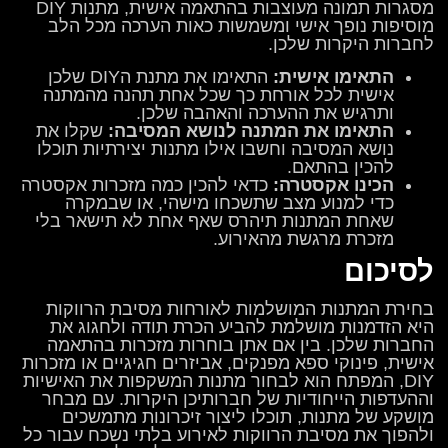
מסגרות תמונה מעוצבות בהתאמה אישית, מתנות DIY
מוסיפות נופך אישי ומשמשות כאות הערכה מכל הלב
לחברות היקרות שלכן.
התאימו אישית:
התאימו את מתנת הDIY שלכן
אישית לכל אורחת כך שכל אחת תהנה מהמתנה
ותרגיש את ההערכה והאהבה שלכן.
התאימו את המתנה לנושא המסיבה:
שקלו את
נושא המסיבה וחשבו אילו מתנות יצירתיות תוכלו
להכין בהתאם.
הכינו אקסטרה:
כדאי להכין כמה מזכרות אקסטרה
כדי למנוע מצב שתשכחו מישהי, או שבמקרה
שאחת המתנות תיהרס שאף אחת לא תישאר בלי
מזכרת מרגשת מהאירוע.
לסיכום
בחירת המתנות המושלמות לאורחות מסיבת הרווקות
היא הזדמנות מושלמת להביע הכרת תודה ולחגוג את
החברות שלכן. בין אם אתן בוחרות מזכרות בהתאמה
אישית, פינוקי ספא מפנקים, אביזרים חגיגיים או מזכרות
DIY, המפתח הוא לבחור מתנות המשקפות את האישיות
וההעדפות הייחודיות של חברותיכן היקרות. עם מבחר
מושקע של מתנות, תוכלו ליצור זיכרונות מתמשכים
ולהפוך את מסיבת הרווקות לאירוע בלתי נשכח עבור כל