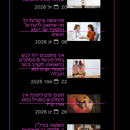
20 יול 2026
מה עושה גניקולוג? כל
מה שחשוב לדעת על
התפקיד של רופא
הנשים
08 יונ 2026
איך מתכננים ירח דבש
בפיליפינים? 5 מסלולים
בהשוואה: תקציב בינוני
לעומת יוקרה ללא
הגבלה
22 אפר 2026
לוקים יפים לחורף: איך
להתלבש בסטייל במזג
אוויר קר?
26 ינו 2026
השקעה בנדל״ן
ב-2026: כך משקיעים