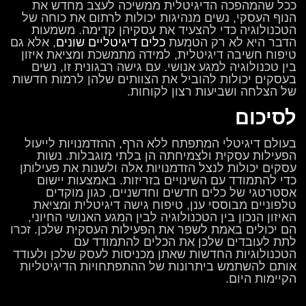
ככל שהמהפכה הדיגיטלית ממשיכה לעצב מחדש את
הנוף העסקי, נשים מנהיגות יכולות לרתום את כוחה של
הטכנולוגיה כדי להצעיד את עסקיהן קדימה. משמעות
הדבר היא לא רק הטמעת
כלים דיגיטליים שונים
, אלא גם
טיפוח חשיבה דיגיטלית, למידה מתמשכת ומציאת איזון
בין טכנולוגיה למגע אנושי. עם גישה רבגונית זו, נשים
בעסקים יכולות להוביל את הצוותים שלהן לרמות חדשות
של הצלחה ושביעות רצון לקוחות.
לסיכום
בעולם דיגיטלי המתפתח ללא הרף, ההזדמנויות לייעול
הפעילות עסקית ולצמיחתה הן בלתי מוגבלות. נשות
עסקים יכולות לנצל הזדמנויות אלה ולשנות את פעילותן
כדי להתמודד עם השינויים בזריזות. באמצעות יישום
אסטרטגי של כלים חדשים וחדשניים, כגון מוקדים
טלפוניים מבוססי ענן, טיפוח גישה דיגיטלית ומציאת
האיזון הנכון בין הטכנולוגיה לבין המגע האנושי החיוני,
הם יכולים באמת לשפר את הפעילות העסקית שלכן. זכרו
לתת לעובדים שלכן את הכלים להתמודד עם
הטכנולוגיות החדשות שאתן מכניסות לעסק שלכן ולעודד
אותם להשתמש ביתרונות של ההתפתחויות הדיגיטליות
הקיימות היום.