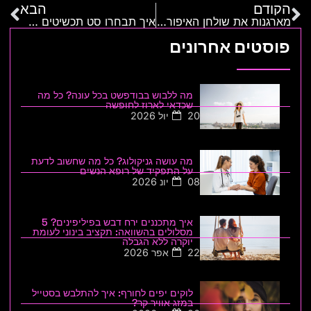
הקודם
הבא
מארגנות את שולחן האיפור: טיפים לאחסון מוצלח של המוצרים
איך תבחרו סט תכשיטים שיתאים לאאוטפיט שלכן?
פוסטים אחרונים
מה ללבוש בבודפשט בכל עונה? כל מה
שכדאי לארוז לחופשה
20 יול 2026
מה עושה גניקולוג? כל מה שחשוב לדעת
על התפקיד של רופא הנשים
08 יונ 2026
איך מתכננים ירח דבש בפיליפינים? 5
מסלולים בהשוואה: תקציב בינוני לעומת
יוקרה ללא הגבלה
22 אפר 2026
לוקים יפים לחורף: איך להתלבש בסטייל
במזג אוויר קר?