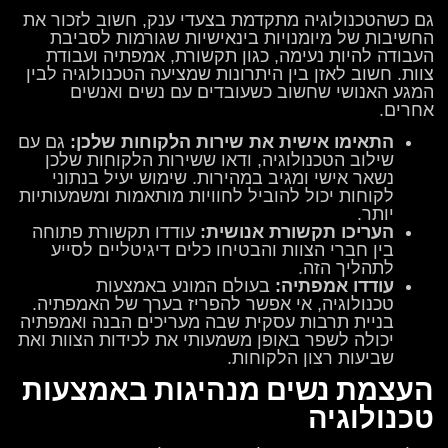
גם כשהטכנולוגיה מתקדמת בצעדי ענק, חשוב לזכור את
החשיבות של מיומנויות בינאישיות שגורמות לסביבת
העבודה להיות נעימה, כגון תקשורת, אמפתיה ועבודת
צוות. חשוב לאזן בין היתרונות שמציעה הטכנולוגיה לבין
המגע האנושי שחשוב כשעובדים עם נשים ואנשים
אחרים.
התאימו אישית את שירות הלקוחות שלכן:
גם עם
שילוב הטכנולוגיה, ודאו ששירות הלקוחות שלכן
נשאר אישי ומגיב במהירות. שימוש יעיל בנתוני
לקוחות יכול להוביל לחוויות מותאמות ומשמעותיות
יותר.
העריכו תקשורת אנושית:
עודדו תקשורת פתוחה
בין חברי הצוות והבטיחו כלים דיגיטליים לסייע
לתהליך הזה.
עודדו אמפתיה:
בעולם המונע באמצעות
טכנולוגיה, אי אפשר להפריז בערך של האמפתיה.
בניית תרבות עסקית שבה מעריכים הבנה ואמפתיה
יכולה לשפר באופן משמעותי את לכידות הצוות ואת
שביעות רצון הלקוחות.
העצמת נשים מנהיגות באמצעות
טכנולוגיה