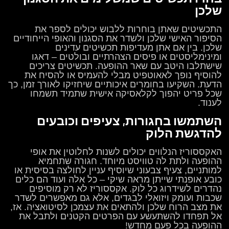
שלכן
התכשיטים שאתן בוחרות ללבוש יכולים לספר את
הסיפור האישי שלכן ולשדר את הסגנון והאופי הייחודיים
שלכן. בין אם אתן מעדיפות תכשיטים עדינים
ומינימליסטים או פיסים הצהרתיים ובולטים – דאגו
שישתלבו היטב עם שאר ההופעה. תכשיטים צריכים
להוסיף נופך לאאוטפיט מבלי להעמיס או להסיח את
הדעת. השקיעו בחומרים איכותיים שיחזיקו לאורך זמן, כך
שכל פריט יהפוך לקלאסיקה אישית שתמיד תשמחו
לענוד.
השתמשו בחגורות, צעיפים וכובעים
להדגשת הלוק
האקססוריז הנלווים יכולים לשנות לחלוטין את אופי
ההופעה ולתת לה טוויסט מיוחד. חגורה שתחמיא
למותניים, צעיף צבעוני שיוסיף עניין לחולצה בסיסית או
כובע אופנתי שייתן מראה שיקי – כל אלה ועוד הם כלים
נהדרים לשידרוג כל לוק. אקססוריז לא רק מוסיפים
שכבות ועומק ויזואלי לבגדים, אלא גם מאפשרים לשדר
את מצב הרוח שלכן ולהתאים את עצמכן לסיטואציה. אז,
אל תפחדו להשתעשע עם הפרטים הקטנים ולתבל את
ההופעה בכל פעם מחדש!