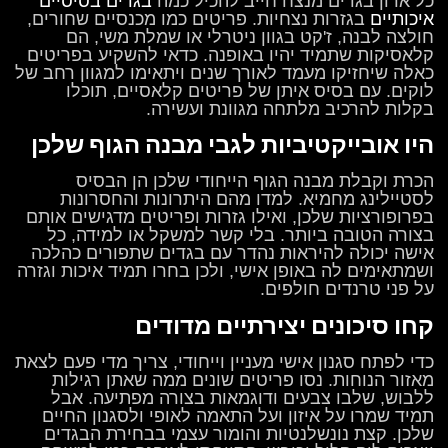
כל ארון בגדים מנצח חייב להכיל כמה
בגדים בסיסיים
איכותיים
בגזרות נצחיות. פריטים כמו מכנסיים שחורים,
חולצה לבנה, ז'קט בגוון ניטרלי או שמלת משי, הם
קלאסיקות שתמיד יהיו באופנה. כדאי להשקיע בפריטים
כאלה שיחזיקו מעמד לאורך שנים ויתאימו למגוון רחב של
לוקים. עם בסיס איתן של פריטים קלאסיים, תוכלו
בקלות להרכיב מלתחה מגוונת ועשירה.
היו אובייקטיביות לגבי מבנה הגוף שלכן
הכרת וקבלת מבנה הגוף הייחודי שלכן הן הבסיס
לסטיילינג מחמיא. למדו מהם היתרונות והחסרונות
בפרופורציות שלכן, ואילו גזרות ופריטים מדגישים אותם
בצורה הטובה ביותר. בלי קשר למשקל או למידה, כל
אישה יכולה להיראות נהדר עם בגדים שתפורים כהלכה
ושמתאימים לה באופן אישי, ולכן בחרו תמיד איכות וגזרה
על פני טרנדים חולפים.
קחו סיכונים יצירתיים מדודים
כדי לפתח סגנון אישי מעניין וייחודי, צריך מדי פעם לצאת
מאזור הנוחות. נסו פריטים שונים ממה שאתן רגילות
ללבוש, שלבו צבעים ודוגמאות בצורה מפתיעה. אבל
תמיד שמרו על איזון ועל התאמה לאופי ולסגנון החיים
שלכן. קצת נונשלנטיות והומור עצמי בבחירת הבגדים