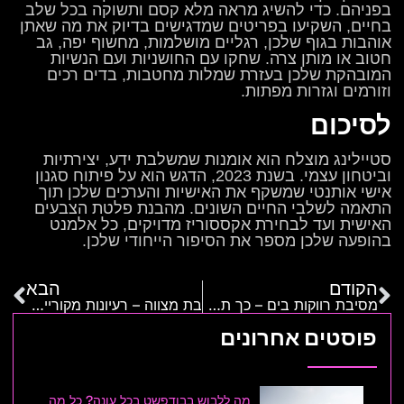
בפניהם. כדי להשיג מראה מלא קסם ותשוקה בכל שלב
בחיים, השקיעו בפריטים שמדגישים בדיוק את מה שאתן
אוהבות בגוף שלכן, רגליים מושלמות, מחשוף יפה, גב
חטוב או מותן צרה. שחקו עם החושניות ועם הנשיות
המובהקת שלכן בעזרת שמלות מחטבות, בדים רכים
וזורמים וגזרות מפתות.
לסיכום
סטיילינג מוצלח הוא אומנות שמשלבת ידע, יצירתיות
וביטחון עצמי. בשנת 2023, הדגש הוא על פיתוח סגנון
אישי אותנטי שמשקף את האישיות והערכים שלכן תוך
התאמה לשלבי החיים השונים. מהבנת פלטת הצבעים
האישית ועד לבחירת אקססוריז מדויקים, כל אלמנט
בהופעה שלכן מספר את הסיפור הייחודי שלכן.
הקודם
הבא
מסיבת רווקות בים – כך תעשו את זה בסטייל
בת מצווה – רעיונות מקוריים ויצירתיים לחגיגה מיוחדת
פוסטים אחרונים
מה ללבוש בבודפשט בכל עונה? כל מה