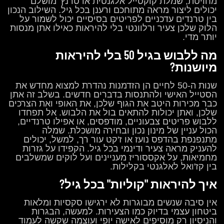
מחויטת, שמלת קוקטייל אלגנטית או טרנץ' מושלם
יכולים ליצור מראה מתוחכם ורענן בכל גיל. השילוב הנכון
בין טרנדים עדכניים לפריטים בסיסיים יכול לשמור על
הלוק שלכן צעיר ורלוונטי בלי להיראות כאילו אתן מנסות
יותר מדי.
מה ללבוש בגיל 50 בלי להיראות
מיושנות?
שנות ה-50 לחיים הן הזדמנות נהדרת למצוא מחדש את
הסטייל האישי ולהתנסות בדברים חדשים. בשלב זה אתן
כבר מכירות היטב את הגוף שלכן, את האופי ואת הצרכים
שלכן, ואתן יכולות להתאים בול את הלבוש. אל תפחדו
ללבוש פריטים צבעוניים, מודפסים, או אפילו טרנדיים,
הכול עניין של מינון נכון ובחירה מושכלת. שמלה
מתנפנפת בהדפס נועז או ז'קט עור רך, למשל, יכולים
להעניק מראה צעיר ודינמי בכל גיל. הקפידו על גזרות
מחמיאות, על אקססוריז מעניינים ועל לוקים שמשלבים
בין קז'ואל לאלגנטי בקלילות.
איך להיראות "קוליות" בכל גיל?
אין סיבה שנשים מבוגרות לא ירגישו סקסיות ומלאות
ביטחון עצמי בדיוק כמו הצעירות. למעשה, הבגרות
והניסיון רק מוסיפים לאישה יופי ועוצמה שקשה לעמוד