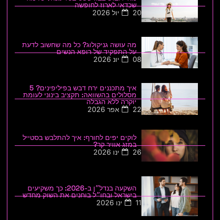
שכדאי לארוז לחופשה
20 יול 2026
מה עושה גניקולוג? כל מה שחשוב לדעת
על התפקיד של רופא הנשים
08 יונ 2026
איך מתכננים ירח דבש בפיליפינים? 5
מסלולים בהשוואה: תקציב בינוני לעומת
יוקרה ללא הגבלה
22 אפר 2026
לוקים יפים לחורף: איך להתלבש בסטייל
במזג אוויר קר?
26 ינו 2026
השקעה בנדל״ן ב-2026: כך משקיעים
בישראל ובחו״ל בוחנים את השוק מחדש
11 ינו 2026