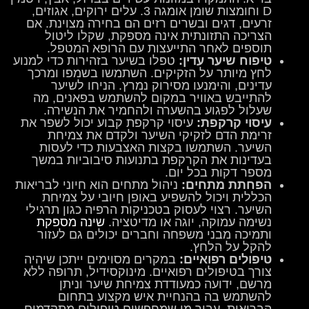
D וחומצות שומן אומגה 3. עלים ירוקים, אגוזים,
זרעים, דגים ובשרים רזים הם בחירה מצוינת. אם
הצריכה התזונתית אינה מספקת, שקלו ליטול
תוספים לאחר התייעצות עם הרופא המטפל.
טיפוח שיער עדין:
טפלו בשיער בזהירות כדי למנוע
לחץ מיותר על הזקיקים. השתמשו בשמפו ומרכך
עדינים, והימנעו מסירוק נמרץ. הניחו לשיער
להתייבש באוויר במקום להשתמש בפאנים, מה
שעלול לפגוע בהשערה ולהחמיר את הנשירה.
עיסוי קרקפת:
עיסוי קרקפת קבוע יכול לשפר את
זרימת הדם לזקיקי השיער ולקדם את צמיחת
השיער. השתמשו בקצות האצבעות כדי לעסות
בעדינות את הקרקפת בתנועות סיבוביות במשך
מספר דקות בכל יום.
הפחתת מתחים:
ניהול מתחים הוא חיוני לבריאות
הכללית ויכול להשפיע באופן חיובי על צמיחת
השיער. רצוי לעסוק בטכניקות הרפיה כגון תרגילי
נשימה עמוקה, יוגה או מדיטציה.
שינה מספקת
ותמיכה מבני משפחה וחברים יכולים גם לעזור
להקל על הלחץ.
טיפולים רפואיים:
במקרים מסוימים ייתכן שיהיה
צורך בטיפולים רפואיים. מינוקסידיל, תרופה ללא
מרשם, ידועה כמעודדת צמיחת שיער וניתן
להשתמש בה בהנחיית איש מקצוע בתחום