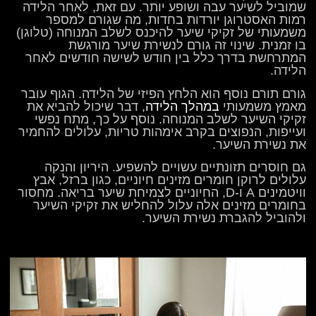
שמוביל לשיער עבה ושופע יותר. עם זאת, לאחר הלידה
רמות האסטרוגן יורדות בחדות, מה שגורם למספר
משמעותי של זקיקי שיער להיכנס לשלב המנוחה (טלוגן)
בו זמנית. שינוי זה גורם לנשירת שיער מורגשת
המתרחשת בדרך כלל בין חודש לשישה חודשים לאחר
הלידה.
גורם תורם נוסף הוא הלחץ הפיזי של הלידה. הגוף עובר
מאמץ משמעותי
במהלך הלידה
, דבר שיכול להביא את
זקיקי השיער לשלב המנוחה. נוסף על כך, מתח נפשי
ועייפות, הנפוצים בקרב אימהות טריות, עלולים להחמיר
את נשירת השיער.
גם חוסרים תזונתיים עשויים להשפיע. היריון והנקה
עלולים לרוקן חומרים מזינים חיוניים, כגון ברזל, אבץ
וויטמינים A ו-D, החיוניים לצמיחת שיער בריאה. מחסור
בחומרים מזינים אלה עלול להחליש את זקיקי השיער
ולהוביל להגברת נשירת השיער.