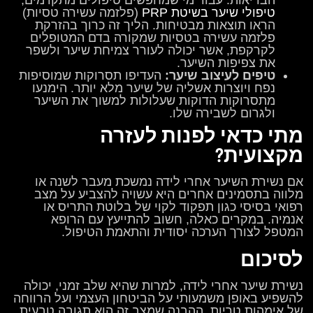
הבריאות. עבור מי שמחפשים טיפולים מתקדמים,
טיפולי שיער בשיטת PRP
(פלזמה עשירה טסיות)
הראו תוצאות מבטיחות. הליך זה כרוך בהזרקת
פלזמה עשירה בטסיות שמקורה בדם המטופלים
לקרקפת, אשר יכולה לעורר צמיחת שיער ולשפר
את צפיפות השיער.
טיפים לעיצוב שיער:
העדיפו תסרוקות שמוסיפות
נפח ויוצרות אשליה של שיער מלא יותר. הימנעו
מתסרוקות הדוקות שעלולות למשוך את השיער
ולגרום לשבירה שלו.
מתי כדאי לפנות לעזרה
מקצועית?
אם נשירת השיער אחרי לידה נמשכת מעבר לשנה או
מלווה בתסמינים אחרים היא עשויה להצביע על מצב
רפואי בסיסי כגון תפקוד לקוי של בלוטת התריס או
אנמיה. במקרים כאלה, חשוב להתייעץ עם הרופא
המטפל לצורך הערכה יסודית והתאמת הטיפול.
לסיכום
נשירת שיער אחרי לידה, למרות שהיא שלב זמני, יכולה
להשפיע באופן משמעותי על הביטחון העצמי ועל הרווחה
של אימהות טריות. ההבנה שמצב זה הוא תגובה טבעית