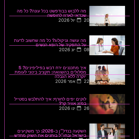
מה ללבוש בבודפשט בכל עונה? כל מה
שכדאי לארוז לחופשה
20 יול 2026
מה עושה גניקולוג? כל מה שחשוב לדעת
על התפקיד של רופא הנשים
08 יונ 2026
איך מתכננים ירח דבש בפיליפינים? 5
מסלולים בהשוואה: תקציב בינוני לעומת
יוקרה ללא הגבלה
22 אפר 2026
לוקים יפים לחורף: איך להתלבש בסטייל
במזג אוויר קר?
26 ינו 2026
השקעה בנדל״ן ב-2026: כך משקיעים
בישראל ובחו״ל בוחנים את השוק מחדש